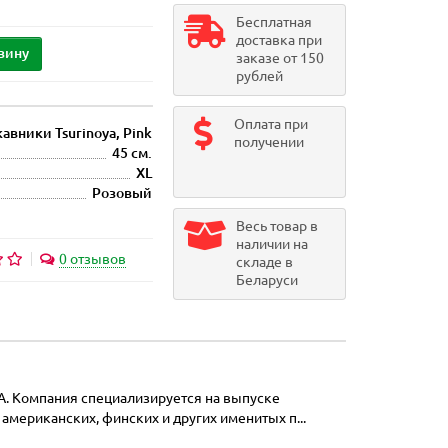
Бесплатная
доставка при
зину
заказе от 150
рублей
Оплата при
авники Tsurinoya, Pink
получении
45 см.
XL
Розовый
Весь товар в
наличии на
0 отзывов
складе в
Беларуси
YA. Компания специализируется на выпуске
мериканских, финских и других именитых п...