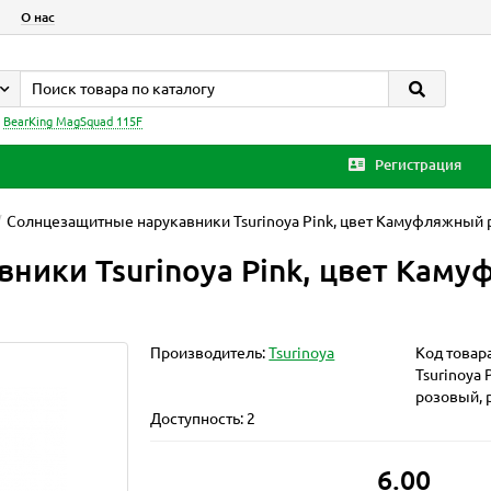
О нас
:
BearKing MagSquad 115F
Регистрация
Солнцезащитные нарукавники Tsurinoya Pink, цвет Камуфляжный 
ники Tsurinoya Pink, цвет Кам
Производитель:
Tsurinoya
Код товар
Tsurinoya
розовый, 
Доступность: 2
6.00