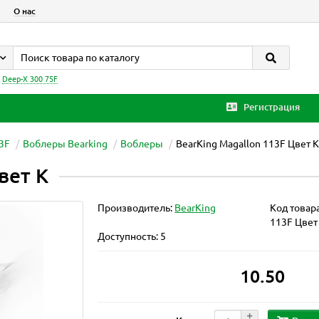
О нас
:
Deep-X 300 75F
Регистрация
13F
Воблеры Bearking
Воблеры
BearKing Magallon 113F Цвет K
вет K
Производитель:
BearKing
Код товар
113F Цвет
Доступность: 5
10.50