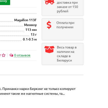
зину
доставка при
заказе от 150
рублей
Magallon 113F
Оплата при
Минноу
получении
113 мм
13 г
0.1-0.5 м
Весь товар в
наличии на
0 отзывов
складе в
Беларуси
к. Приманки марки Беркинг не только копируют
меют такие же магнитные системы, та...