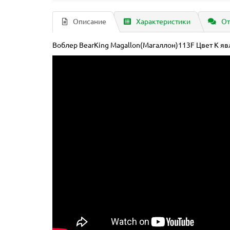
Описание
Характеристики
От
Воблер BearKing Magallon(Магаллон)113F Цвет K яв