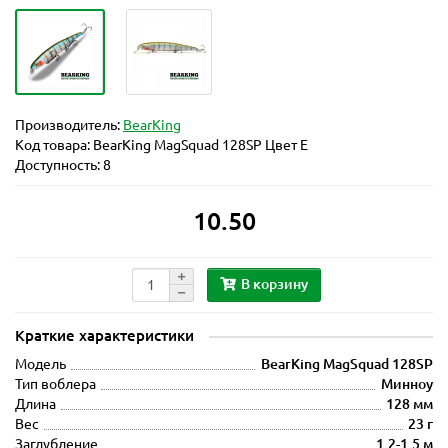
Производитель:
BearKing
Код товара:
BearKing MagSquad 128SP Цвет E
Доступность: 8
10.50
В корзину
Краткие характеристики
Модель
BearKing MagSquad 128SP
Тип воблера
Минноу
Длина
128 мм
Вес
23 г
Заглубление
1.2-1.5 м