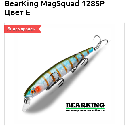
BearKing MagSquad 128SP
Цвет E
Лидер продаж!