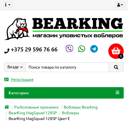
+375 29 596 76 66
0
Везде
Регистрация
Категории
Рыболовные приманки
Воблеры Bearking
BearKing MagSquad 128SP
Воблеры
BearKing MagSquad 128SP Цвет E