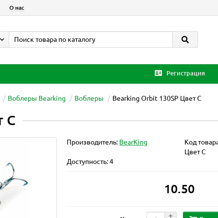
О нас
Регистрация
Воблеры Bearking
Воблеры
Bearking Orbit 130SP Цвет C
т C
Производитель:
BearKing
Код товар
Цвет C
Доступность: 4
10.50