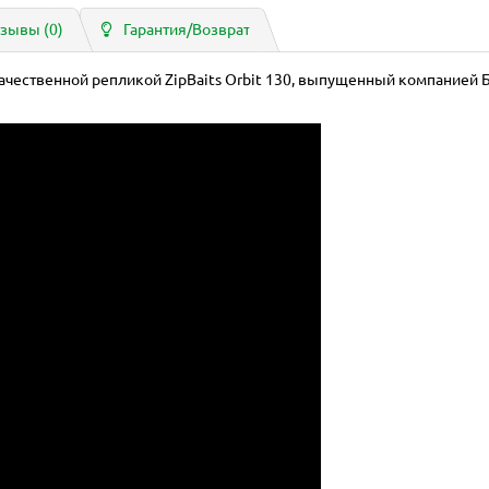
зывы (0)
Гарантия/Возврат
ачественной репликой ZipBaits Orbit 130, выпущенный компанией Б