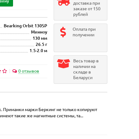
зину
доставка при
заказе от 150
рублей
Bearking Orbit 130SP
Оплата при
Минноу
получении
130 мм
26.5 г
1.5-2.0 м
Весь товар в
наличии на
0 отзывов
складе в
Беларуси
к. Приманки марки Беркинг не только копируют
меют такие же магнитные системы, та...