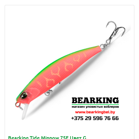
Bearking Tide Minnow 75F Цвет G