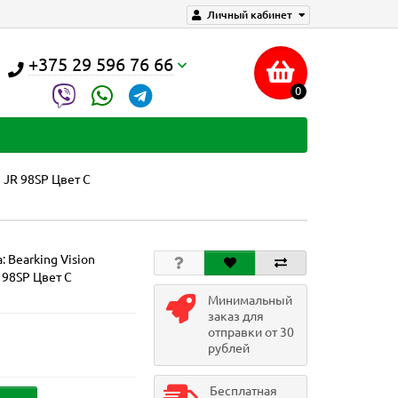
Личный кабинет
+375 29 596 76 66
0
n JR 98SP Цвет C
а:
Bearking Vision
 98SP Цвет C
Минимальный
заказ для
отправки от 30
рублей
Бесплатная