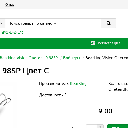
О нас
:
Deep-X 300 75F
Регистрация
Bearking Vision Oneten JR 98SP
Воблеры
Bearking Vision Onete
R 98SP Цвет C
Производитель:
BearKing
Код товар
Oneten JR
Доступность: 5
9.00