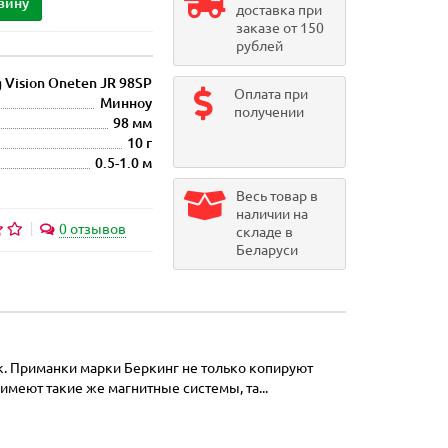
зину
доставка при
заказе от 150
рублей
 Vision Oneten JR 98SP
Оплата при
Минноу
получении
98 мм
10 г
0.5-1.0 м
Весь товар в
наличии на
0 отзывов
складе в
Беларуси
к. Приманки марки Беркинг не только копируют
меют такие же магнитные системы, та...