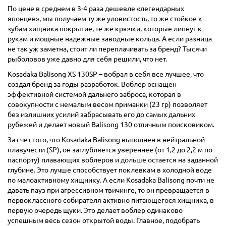
По цене в среднем в 3-4 раза дешевле «легендарных
японцев», мы получаем ту же уловистость, то же стойкое к
зубам хищника покрытие, те же крючки, которые липнут к
рукам и мощные надежные заводные кольца. А если разница
не так уж заметна, стоит ли переплачивать за бренд? Тысячи
рыболовов уже давно для себя решили, что нет.
Kosadaka Balisong XS 130SP – вобрал в себя все лучшее, что
создал бренд за годы разработок. Воблер оснащен
эффективной системой дальнего заброса, которая в
совокупности с немалым весом приманки (23 гр) позволяет
без излишних усилий забрасывать его до самых дальних
рубежей и делает новый Balisong 130 отличным поисковиком.
За счет того, что Kosadaka Balisong выполнен в нейтральной
плавучести (SP), он заглубляется увереннее (от 1,2 до 2,2 м по
паспорту) плавающих воблеров и дольше остается на заданной
глубине. Это лучше способствует поклевкам в холодной воде
по малоактивному хищнику. А если Kosadaka Balisong почти не
давать пауз при агрессивном твичинге, то он превращается в
первоклассного собирателя активно питающегося хищника, в
первую очередь щуки. Это делает воблер одинаково
успешным весь сезон открытой воды. Главное, подобрать