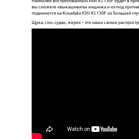
Наиболее востребованным Ион XS 130F будет в приб
вы сможете «выкашивать» хищника и из-под противо
поднимется на Kosadaka ION XS 130F из большей гл
Щука, сом, судак, жерех – это наши самые распрост