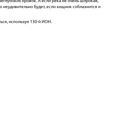
еглубоких бровок. А если река не очень широкая,
 неудивительно будет, если хищник соблазнится и
ься, используя 130-й ИОН.