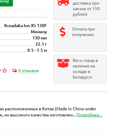
зину
доставка при
заказе от 150
рублей
Kosadaka Ion XS 130F
Оплата при
Минноу
получении
130 мм
22.1 г
0.5 - 1.5 м
Весь товар в
наличии на
0 отзывов
складе в
Беларуси
х расположенных в Китае (Made in China under
е, но высокого качества изготовлен...
Подробнее...