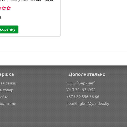
0
 корзину
ержка
Дополнительно
ая связь
ООО "Беркинг"
ь товар
УНП 391936952
сайта
+375 29 596 76 66
водители
bearkingbel@yandex.by