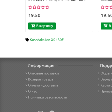
19.50
19.5
В корзину
В
Kosadaka Ion XS 130F
Информация
Подд
Оптовые поставки
Обратн
Возврат товара
Вернут
Оплата и доставка
Карта 
О нас
Произ
Политика безопасности