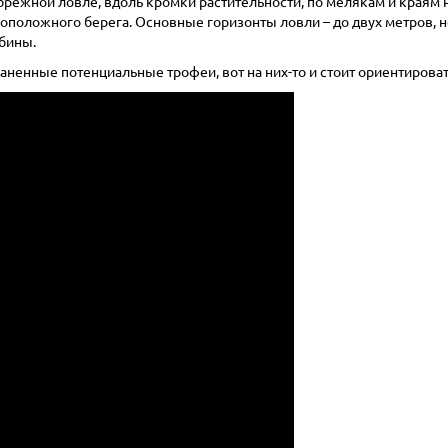
режной ловле, вдоль кромки растительности, по мелякам и краям н
положного берега. Основные горизонты ловли – до двух метров, но
убины.
раненные потенциальные трофеи, вот на них-то и стоит ориентироват