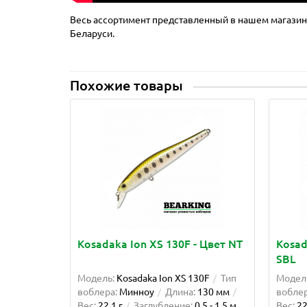
Весь ассортимент представленный в нашем магазине
Беларуси.
Похожие товары
Kosadaka Ion XS 130F - Цвет NT
Kosad
SBL
Модель:
Kosadaka Ion XS 130F
Тип
Модел
воблера:
Минноу
Длина:
130 мм
воблер
Вес:
22.1 г
Заглубление:
0.5 - 1.5 м
Вес:
22