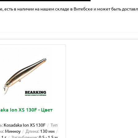
, есть в наличии на нашем складе в Витебске и может быть доставл
aka Ion XS 130F - Цвет
ь:
Kosadaka Ion XS 130F
Тип
а:
Минноу
Длина:
130 мм
.1 г
Заглубление:
0.5 - 1.5 м