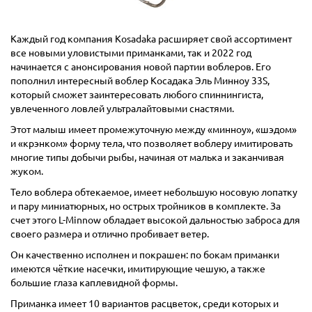
Каждый год компания Kosadaka расширяет свой ассортимент
все новыми уловистыми приманками, так и 2022 год
начинается с анонсирования новой партии воблеров. Его
пополнил интересный воблер Косадака Эль Минноу 33S,
который сможет заинтересовать любого спиннингиста,
увлеченного ловлей ультралайтовыми снастями.
Этот малыш имеет промежуточную между «минноу», «шэдом»
и «крэнком» форму тела, что позволяет воблеру имитировать
многие типы добычи рыбы, начиная от малька и заканчивая
жуком.
Тело воблера обтекаемое, имеет небольшую носовую лопатку
и пару миниатюрных, но острых тройников в комплекте. За
счет этого L-Minnow обладает высокой дальностью заброса для
своего размера и отлично пробивает ветер.
Он качественно исполнен и покрашен: по бокам приманки
имеются чёткие насечки, имитирующие чешую, а также
большие глаза каплевидной формы.
Приманка имеет 10 вариантов расцветок, среди которых и