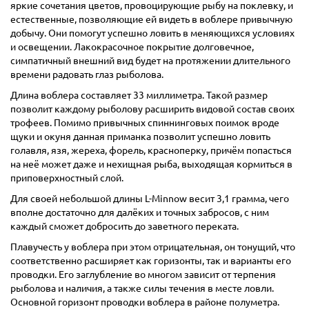
яркие сочетания цветов, провоцирующие рыбу на поклевку, и
естественные, позволяющие ей видеть в воблере привычную
добычу. Они помогут успешно ловить в меняющихся условиях
и освещении. Лакокрасочное покрытие долговечное,
симпатичный внешний вид будет на протяжении длительного
времени радовать глаз рыболова.
Длина воблера составляет 33 миллиметра. Такой размер
позволит каждому рыболову расширить видовой состав своих
трофеев. Помимо привычных спиннинговых поимок вроде
щуки и окуня данная приманка позволит успешно ловить
голавля, язя, жереха, форель, красноперку, причём попасться
на неё может даже и нехищная рыба, выходящая кормиться в
приповерхностный слой.
Для своей небольшой длины L-Minnow весит 3,1 грамма, чего
вполне достаточно для далёких и точных забросов, с ним
каждый сможет добросить до заветного переката.
Плавучесть у воблера при этом отрицательная, он тонущий, что
соответственно расширяет как горизонты, так и варианты его
проводки. Его заглубление во многом зависит от терпения
рыболова и наличия, а также силы течения в месте ловли.
Основной горизонт проводки воблера в районе полуметра.