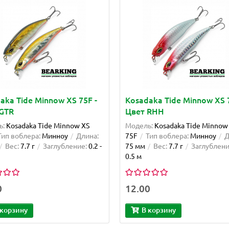
aka Tide Minnow XS 75F -
Kosadaka Tide Minnow XS 7
GTR
Цвет RHH
ь:
Kosadaka Tide Minnow XS
Модель:
Kosadaka Tide Minnow
Тип воблера:
Минноу
Длина:
75F
Тип воблера:
Минноу
Д
Вес:
7.7 г
Заглубление:
0.2 -
75 мм
Вес:
7.7 г
Заглублени
0.5 м
0
12.00
 корзину
В корзину