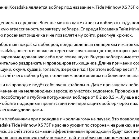
ании Kosadaka является воблер под названием Tide Minnow XS 75F
олщением в середине. Внешне можно даже отнести воблер к шэду, по
кую агрессивность характеру воблера. Спереди Косадака Тайд Минн
ро просекают хищника и не позволят ему сойти, разогнув крючок.
добротная покраска воблеров, представленная глянцевым и матовы
osadaka, но есть и новые интересные сочетания цветов, которых ра
о зарекомендовавшую себя при ловле щуки. Внутри воблера имеетс
ительно раздражать и провоцировать хищника. Длина приманки со
ки, окуня, судака, голавля, жереха и т.д. При этом воблер весит 7
 за счёт чего воблер будет отличным поисковиком на больших незн
н и на проводке ведёт себя очень стабильно. Даже при зацепах неб
рименения на мелководных заросших участках водоемов. Проводка в
собствует и глубина погружения воблера от 0,2 до 0,5 м. Лучше вс
 обойти подводные препятствия или перетащить воблер через них.
е легкими удилищами.
 колебаниями при проводке и «роллингом» на паузах. Это позволяе
sadaka Tide Minnow XS 75F красиво уходит по сторонам на рывках, 
ясь. За счёт этого самыми эффективными проводками будут хаотич
площади активную рыбу поможет найти и обычная равномерная пров