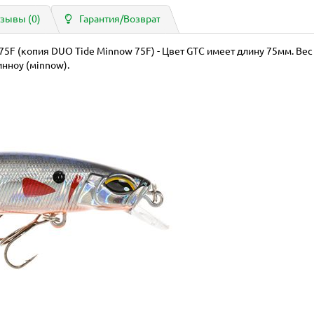
зывы (0)
Гарантия/Возврат
F (копия DUO Tide Minnow 75F) - Цвет GTC имеет длину 75мм. Вес - 7
инноу (мinnow).