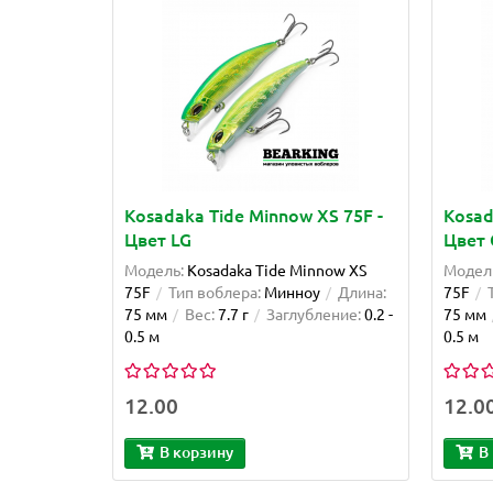
Kosadaka Tide Minnow XS 75F -
Kosad
Цвет LG
Цвет 
Модель:
Kosadaka Tide Minnow XS
Модел
75F
Тип воблера:
Минноу
Длина:
75F
75 мм
Вес:
7.7 г
Заглубление:
0.2 -
75 мм
0.5 м
0.5 м
12.00
12.0
В корзину
В