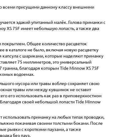
 со всеми присущими данному классу внешними
лучается эдакий упитанный малёк. Голова приманки с
оу XS 75F имеет небольшую лопасть, а также два
м покрытием. Общее количество расцветок
нее в каталоге не было, включая новую расцветку
я капсула с шариками, которые наделяют приманку
ставляет 75 миллиметров, это универсальный
,7 грамма, благодаря которым Tide Minnow XS 75F
акомых водоемах.
ольшого мусора или травы воблер сохраняет свою
 окнах травы или между кувшинок не оставит
его его использовать как раз в приповерхностном
 Благодаря своей небольшой лопасти Tide Minnow
т использовать приманку на любых типах проводки,
вальяжно покачивая своими толстыми боками. После
ные рывки с короткими паузами, а также
одка без пауз.