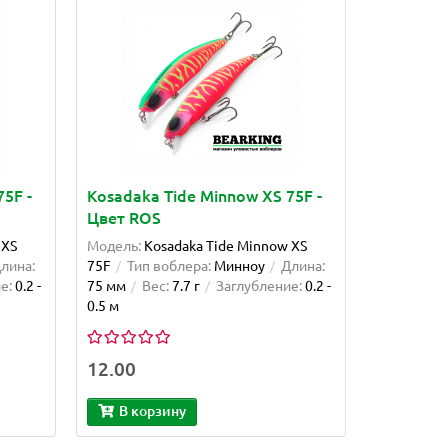
5F -
Kosadaka Tide Minnow XS 75F -
Цвет ROS
 XS
Модель:
Kosadaka Tide Minnow XS
лина:
75F
Тип воблера:
Минноу
Длина:
е:
0.2 -
75 мм
Вес:
7.7 г
Заглубление:
0.2 -
0.5 м
12.00
В корзину