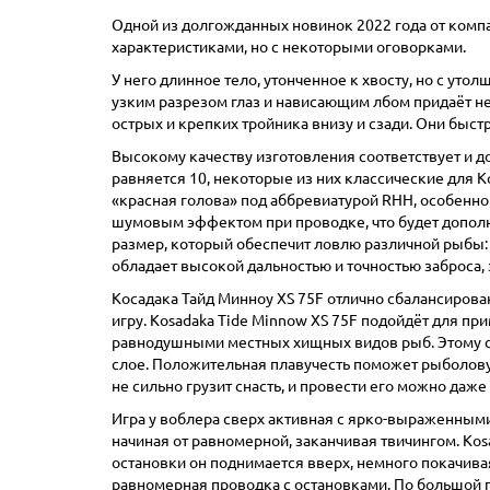
Одной из долгожданных новинок 2022 года от комп
характеристиками, но с некоторыми оговорками.
У него длинное тело, утонченное к хвосту, но с ут
узким разрезом глаз и нависающим лбом придаёт не
острых и крепких тройника внизу и сзади. Они быст
Высокому качеству изготовления соответствует и 
равняется 10, некоторые из них классические для K
«красная голова» под аббревиатурой RHH, особенн
шумовым эффектом при проводке, что будет дополн
размер, который обеспечит ловлю различной рыбы: щу
обладает высокой дальностью и точностью заброса,
Косадака Тайд Минноу XS 75F отлично сбалансирова
игру. Kosadaka Tide Minnow XS 75F подойдёт для п
равнодушными местных хищных видов рыб. Этому спо
слое. Положительная плавучесть поможет рыболову
не сильно грузит снасть, и провести его можно даж
Игра у воблера сверх активная с ярко-выраженными
начиная от равномерной, заканчивая твичингом. Ko
остановки он поднимается вверх, немного покачива
равномерная проводка с остановками. По большой 