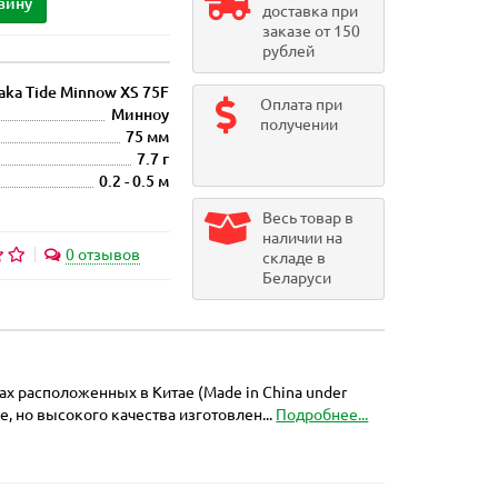
зину
доставка при
заказе от 150
рублей
aka Tide Minnow XS 75F
Оплата при
Минноу
получении
75 мм
7.7 г
0.2 - 0.5 м
Весь товар в
наличии на
0 отзывов
складе в
Беларуси
х расположенных в Китае (Made in China under
е, но высокого качества изготовлен...
Подробнее...