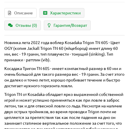
Описание
Характеристики
Отзывы (0)
Гарантия/Возврат
Новинка лета 2022 года воблер Kosadaka Trigon TN 60S - Цвет
OGY (копия Jackall Trigon TN 60 (яйцебород) имеет длину 60
мм, вес - 19 грамм, тип плавучести - тонущий (sinking). Тип
приманки - раттлин (vib).
Косадака Тригон TN 60S - имеет компактный размер в 60 мм и
очень большой для такого размера вес - 19 грамм. За счет этого
он далеко и точно летит, хорошо пробивает течение и быстро
достигает нужного горизонта ловли.
Trigon TN от Kosadaka обладает ярко выраженной собственной
игрой и может успешно применяться как при ловле в заброс
летом, так и для отвесной ловли со льда. Несмотря на наличие
двух острых тройников, во время проводки Trigon почти не
цепляется за препятствия так как после падения на дно он
занимает статичное вертикальное положение за счет того, что