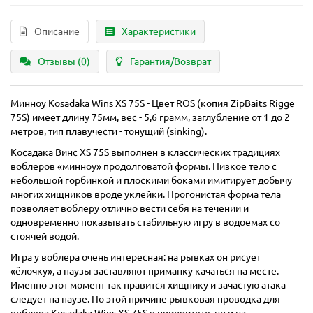
Описание
Характеристики
Отзывы (0)
Гарантия/Возврат
Минноу Kosadaka Wins XS 75S - Цвет ROS (копия ZipBaits Rigge
75S) имеет длину 75мм, вес - 5,6 грамм, заглубление от 1 до 2
метров, тип плавучести - тонущий (sinking).
Косадака Винс XS 75S выполнен в классических традициях
воблеров «минноу» продолговатой формы. Низкое тело с
небольшой горбинкой и плоскими боками имитирует добычу
многих хищников вроде уклейки. Прогонистая форма тела
позволяет воблеру отлично вести себя на течении и
одновременно показывать стабильную игру в водоемах со
стоячей водой.
Игра у воблера очень интересная: на рывках он рисует
«ёлочку», а паузы заставляют приманку качаться на месте.
Именно этот момент так нравится хищнику и зачастую атака
следует на паузе. По этой причине рывковая проводка для