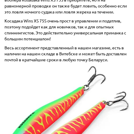
воблера Kosadaka Wins XS 75S в приоритете, но и на
равномерной проводке он также будет ловить, особенно если
это ловля ночного судака или ловля жереха на течении.
Косадака Wins XS 75S очень прост в управлении и податлив,
поэтому подойдет как для новичков, так и для опытных
спиннингистов. Это действительно универсальная приманка с
большим потенциалом!
Весь ассортимент представленный в нашем магазине, есть в
наличии на нашем складе в Витебске и может быть доставлен
почтой в кратчайшие сроки в любую точку Беларуси.