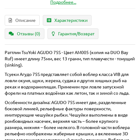
Подробнее...
Описание
Характеристики
Отзывы (0)
Гарантия/Возврат
Раттлин TsuYoki AGUDO 75S - Цвет AM005 (копия на DUO Bay
Ruf) имеет длину 75мм, вес 13 грамм, тип плавучести - тонущий
(sinking).
Тсуеки Агудо 75S представляет собой воблер класса VIB для
ловли окуня, щуки, жереха, судака и других хищных рыб на
реках и водохранилищах. Применим при ловле запускной
форели на платных водоёмах как летом, так и зимой со льда.
Особенности дизайна: AGUDO 75S имеет две, разделенные
боковой линией, рельефные фактуры поверхности,
имитирующие чешуйки рыбки. Чешуйки выполнены в виде
ромбовидных насечек, верхняя часть – более крупного
размера, нижняя – более мелкого. В головной части воблера
рельефно изображены жаберные крышки, а вклеенные 3D