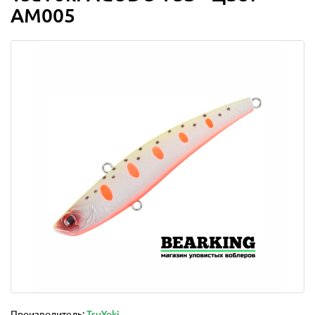
AM005
Производитель:
TsuYoki