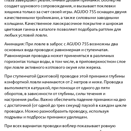
глаза завершают реалистичный дизайн приманки. Воблер не
создает шумового сопровождения, и вызывает поклевки
хищника только за счет своей игры. AGUDO 75S оснащен двумя
качественными тройниками, а также силовыми заводными
кольцами. Качественное лакокрасочное покрытие и широкая
цветовая гамма в каталоге позволяет подобрать раттлин для
любых условий ловли.
Анимация: При ловле в заброс с AGUDO 75S возможны два
основных вида проводки: равномерная и ступенчатая.
Равномерная проводка может применяться в различных
горизонтах толщи воды, в том числе, в приповерхностном слое
при ловле активного котлового окуня или жереха.
При ступенчатой (джиговой) проводке этой приманки глубины
комфортной ловли начинаются от 2 метров и ниже. Проводка
выполняется катушкой, при помощи от одного до пяти
оборотов, в зависимости от глубины, силы течения и
настроения рыбы. Важно обеспечить падение приманки на дно
с достаточной (от одной до трех секунд) паузой в каждом цикле
проводки. Можно разнообразить проводку, используя
подрывы и подбросы приманки удилищем.
При всех вариантах проводки воблер показывает ровную