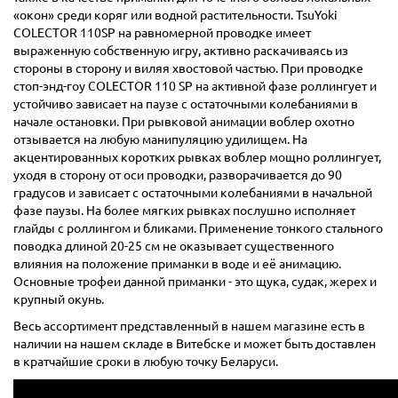
«окон» среди коряг или водной растительности. TsuYoki
COLECTOR 110SP на равномерной проводке имеет
выраженную собственную игру, активно раскачиваясь из
стороны в сторону и виляя хвостовой частью. При проводке
стоп-энд-гоу COLECTOR 110 SP на активной фазе роллингует и
устойчиво зависает на паузе с остаточными колебаниями в
начале остановки. При рывковой анимации воблер охотно
отзывается на любую манипуляцию удилищем. На
акцентированных коротких рывках воблер мощно роллингует,
уходя в сторону от оси проводки, разворачивается до 90
градусов и зависает с остаточными колебаниями в начальной
фазе паузы. На более мягких рывках послушно исполняет
глайды с роллингом и бликами. Применение тонкого стального
поводка длиной 20-25 см не оказывает существенного
влияния на положение приманки в воде и её анимацию.
Основные трофеи данной приманки - это щука, судак, жерех и
крупный окунь.
Весь ассортимент представленный в нашем магазине есть в
наличии на нашем складе в Витебске и может быть доставлен
в кратчайшие сроки в любую точку Беларуси.