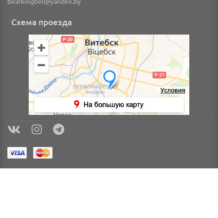
bearkingbel@yandex.by
Схема проезда