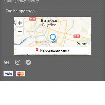
bearkingbel@yandex.by
Схема проезда