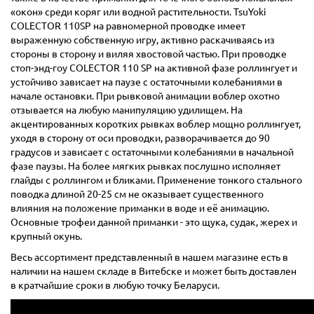
«окон» среди коряг или водной растительности. TsuYoki
COLECTOR 110SP на равномерной проводке имеет
выраженную собственную игру, активно раскачиваясь из
стороны в сторону и виляя хвостовой частью. При проводке
стоп-энд-гоу COLECTOR 110 SP на активной фазе роллингует и
устойчиво зависает на паузе с остаточными колебаниями в
начале остановки. При рывковой анимации воблер охотно
отзывается на любую манипуляцию удилищем. На
акцентированных коротких рывках воблер мощно роллингует,
уходя в сторону от оси проводки, разворачивается до 90
градусов и зависает с остаточными колебаниями в начальной
фазе паузы. На более мягких рывках послушно исполняет
глайды с роллингом и бликами. Применение тонкого стального
поводка длиной 20-25 см не оказывает существенного
влияния на положение приманки в воде и её анимацию.
Основные трофеи данной приманки - это щука, судак, жерех и
крупный окунь.
Весь ассортимент представленный в нашем магазине есть в
наличии на нашем складе в Витебске и может быть доставлен
в кратчайшие сроки в любую точку Беларуси.