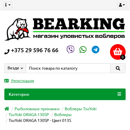
+375 29 596 76 66
0
Везде
Регистрация
Категории
Рыболовные приманки
Воблеры TsuYoki
TsuYoki DRAGA 130SP
Воблеры
TsuYoki DRAGA 130SP - Цвет 013S