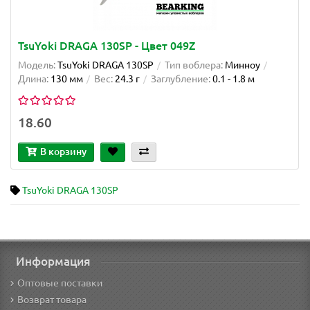
TsuYoki DRAGA 130SP - Цвет 049Z
Модель:
TsuYoki DRAGA 130SP
Тип воблера:
Минноу
Длина:
130 мм
Вес:
24.3 г
Заглубление:
0.1 - 1.8 м
18.60
В корзину
TsuYoki DRAGA 130SP
Информация
Оптовые поставки
Возврат товара