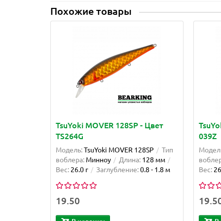
Похожие товары
TsuYoki MOVER 128SP - Цвет
TsuYo
TS264G
039Z
Модель:
TsuYoki MOVER 128SP
Тип
Модел
воблера:
Минноу
Длина:
128 мм
воблер
Вес:
26.0 г
Заглубление:
0.8 - 1.8 м
Вес:
26
19.50
19.5