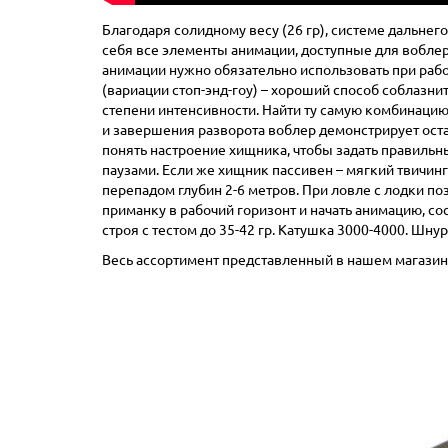
Благодаря солидному весу (26 гр), системе дальнег
себя все элементы анимации, доступные для вобле
анимации нужно обязательно использовать при раб
(вариации стоп-энд-гоу) – хороший способ соблазн
степени интенсивности. Найти ту самую комбинацию 
и завершения разворота воблер демонстрирует оста
понять настроение хищника, чтобы задать правиль
паузами. Если же хищник пассивен – мягкий твичин
перепадом глубин 2-6 метров. При ловле с лодки по
приманку в рабочий горизонт и начать анимацию, с
строя с тестом до 35-42 гр. Катушка 3000-4000. Шнур
Весь ассортимент представленный в нашем магазине