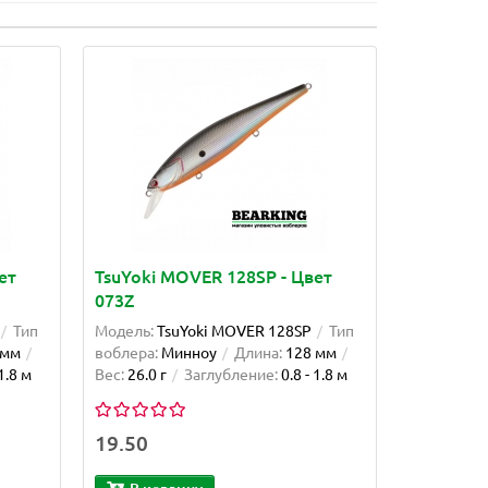
ет
TsuYoki MOVER 128SP - Цвет
073Z
Тип
Модель:
TsuYoki MOVER 128SP
Тип
 мм
воблера:
Минноу
Длина:
128 мм
 1.8 м
Вес:
26.0 г
Заглубление:
0.8 - 1.8 м
19.50