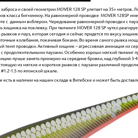
о заброса и своей геометрии MOVER 128 SP улетает на 35+ метров. 
ров класса бигминноу. На равномерной проводке MOVER 128SP име
оте с данным воблером. Чередование равномерной проводки с пауза
ить хищника на поклевку. При твичинге MOVER 128 SP чутко реагир
рывков и пауз, которая сегодня и сейчас придется по вкусу хищни
точные колебания, покачивая боками. Во время самого рывка мощно 
ный темп проводки. Активный хищник – агрессивная анимация из с
г с продолжительными паузами. Особенно хорошо мягкий твичинг п
зицию лучше занять примерно на середине бровки, над глубиной 3-4
остоящую из мягких и коротких рывков с паузами различной продол
 #1.2-1.5 по японской шкале.
 есть в наличии на нашем складе в Витебске и может быть доставл