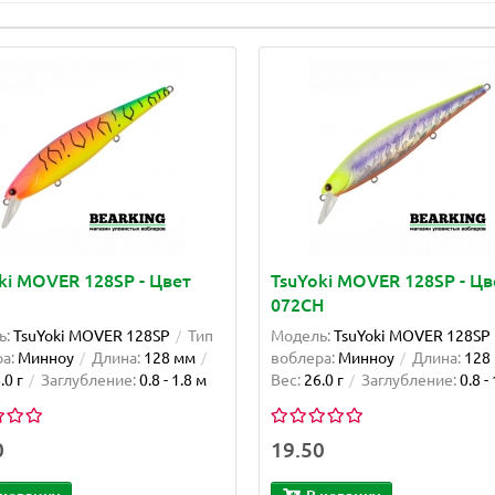
ki MOVER 128SP - Цвет
TsuYoki MOVER 128SP - Цв
072CH
ь:
TsuYoki MOVER 128SP
Тип
Модель:
TsuYoki MOVER 128SP
а:
Минноу
Длина:
128 мм
воблера:
Минноу
Длина:
128
.0 г
Заглубление:
0.8 - 1.8 м
Вес:
26.0 г
Заглубление:
0.8 -
0
19.50