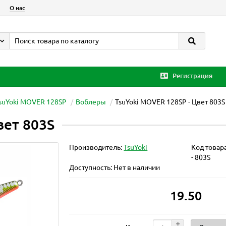
О нас
Регистрация
suYoki MOVER 128SP
Воблеры
TsuYoki MOVER 128SP - Цвет 803S
вет 803S
Производитель:
TsuYoki
Код товар
- 803S
Доступность: Нет в наличии
19.50