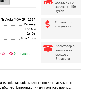
ился
доставка при
заказе от 150
рублей
TsuYoki MOVER 128SP
Оплата при
Минноу
получении
128 мм
26.0 г
0.8 - 1.8 м
Весь товар в
наличии на
0 отзывов
складе в
Беларуси
ки TsuYoki разрабатываются после тщательного
ыбалки. На протяжении длительного перио...