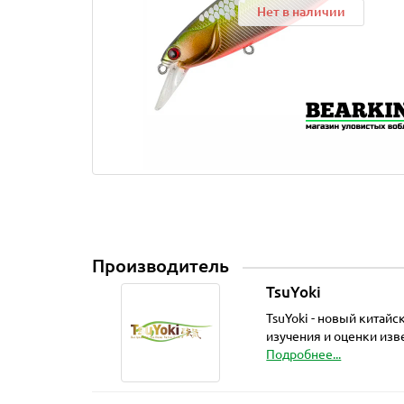
Нет в наличии
Производитель
TsuYoki
TsuYoki - новый китай
изучения и оценки из
Подробнее...