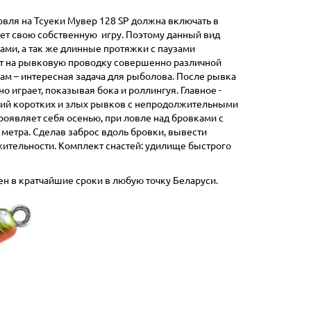
Ловля на Тсуеки Мувер 128 SP должна включать в
ет свою собственную игру. Поэтому данный вид
ми, а так же длинные протяжки с паузами
ует на рывковую проводку совершенно различной
кам – интересная задача для рыболова. После рывка
играет, показывая бока и роллингуя. Главное -
ерий коротких и злых рывков с непродолжительными
роявляет себя осенью, при ловле над бровками с
 метра. Сделав заброс вдоль бровки, вывести
жительности. Комплект снастей: удилище быстрого
ен в кратчайшие сроки в любую точку Беларуси.