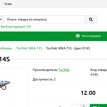
О нас
:
BearKing MagSquad 115F
Регистрация
облеры
TsuYoki VIKA 75S
TsuYoki VIKA 75S - Цвет 014S
14S
Производитель:
TsuYoki
Код товар
014S
Доступность: 2
12.00