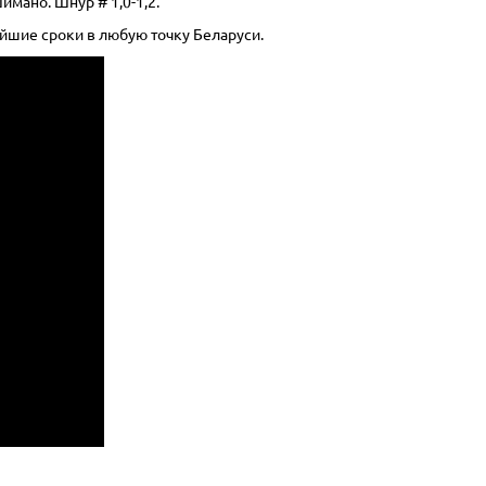
имано. Шнур # 1,0-1,2.
айшие сроки в любую точку Беларуси.