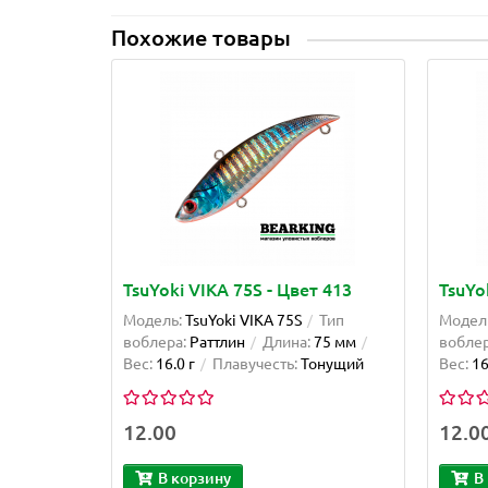
Похожие товары
TsuYoki VIKA 75S - Цвет 413
TsuYo
Модель:
TsuYoki VIKA 75S
Тип
Модел
воблера:
Раттлин
Длина:
75 мм
воблер
Вес:
16.0 г
Плавучесть:
Тонущий
Вес:
16
12.00
12.0
В корзину
В