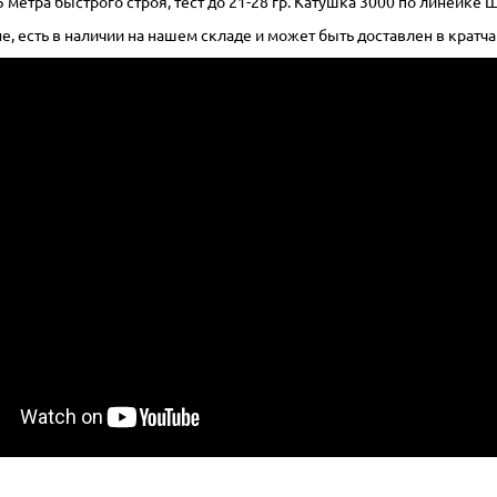
 метра быстрого строя, тест до 21-28 гр. Катушка 3000 по линейке Ш
, есть в наличии на нашем складе и может быть доставлен в кратч