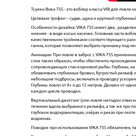
Тсуеки Вика 75S - это воблер класса VIB для ловли 
Целевые трофеи – судак, щука и крупный глубинный
Особенности дизайна: VIKA 75S имеет две, раздел
нижняя - в виде косых насечек. Головная часть воб
качественными тройниками соответствующего разм
гамма, которая позволяет выбрать приманку под лю
Анимация: При ловле в заброс с VIKA 75S примени
слое таким образом, чтобы обеспечить прохождени
сопровождающих стаи кормовой рыбы. Глубины, на к
облавливать глубинные бровки, бугристый рельеф 
небольшие подбросы, включать в проводку ускорен
Глубины ловли от 4+ и до 12 метров. Делаем от одно
каждом цикле проводки.
Вертикальный джиггинг (или ловля методом отвесно
течению вдоль выбранного рельефа, а так же при п
глубоких водохранилищах, озёрах и реках при охот
водоемах.
Поводок при использовании VIKA 75S обязателен, та