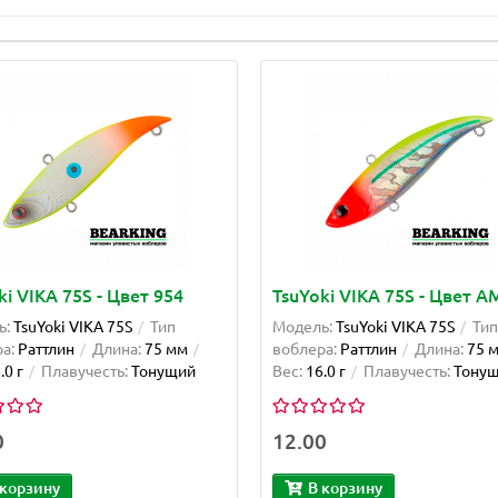
ki VIKA 75S - Цвет 954
TsuYoki VIKA 75S - Цвет A
ь:
TsuYoki VIKA 75S
Тип
Модель:
TsuYoki VIKA 75S
Тип
а:
Раттлин
Длина:
75 мм
воблера:
Раттлин
Длина:
75 
.0 г
Плавучесть:
Тонущий
Вес:
16.0 г
Плавучесть:
Тону
0
12.00
 корзину
В корзину