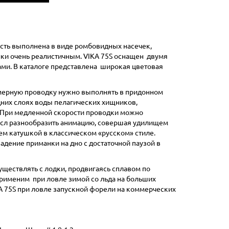
асть выполнена в виде ромбовидных насечек,
анки очень реалистичным. VIKA 75S оснащен двумя
ми. В каталоге представлена широкая цветовая
номерную проводку нужно выполнять в придонном
дних слоях воды пелагических хищников,
. При медленной скорости проводки можно
мысл разнообразить анимацию, совершая удилищем
м катушкой в классическом «русском» стиле.
падение приманки на дно с достаточной паузой в
уществлять с лодки, продвигаясь сплавом по
 применим при ловле зимой со льда на больших
KA 75S при ловле запускной форели на коммерческих