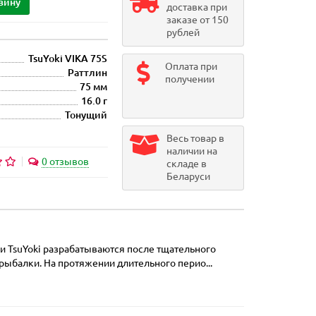
зину
доставка при
заказе от 150
рублей
TsuYoki VIKA 75S
Оплата при
Раттлин
получении
75 мм
16.0 г
Тонущий
Весь товар в
наличии на
0 отзывов
складе в
Беларуси
ки TsuYoki разрабатываются после тщательного
ыбалки. На протяжении длительного перио...