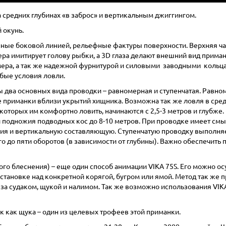
на средних глубинах «в заброс» и вертикальным джиггингом.
 окунь.
енные боковой линией, рельефные фактуры поверхности. Верхняя ч
лера имитирует голову рыбки, а 3D глаза делают внешний вид прим
ера, а так же надежной фурнитурой и силовыми заводными кольца
бые условия ловли.
мы два основных вида проводки – равномерная и ступенчатая. Рав
е приманки вблизи укрытий хищника. Возможна так же ловля в сре
оторых им комфортно ловить, начинаются с 2,5-3 метров и глубже
и подножия подводных кос до 8-10 метров. При проводке имеет с
ия и вертикальную составляющую. Ступенчатую проводку выполняе
го до пяти оборотов (в зависимости от глубины). Важно обеспечить 
го блеснения) – еще один способ анимации VIKA 75S. Его можно ос
остановке над конкретной корягой, бугром или ямой. Метод так же
е за судаком, щукой и налимом. Так же возможно использования VI
к как щука – один из целевых трофеев этой приманки.