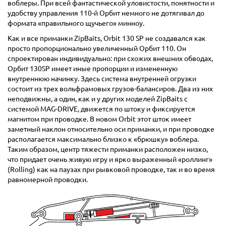
воблеры. При всей фантастической уловистости, понятности и
удобству управления 110-й Орбит немного не дотягивал до
формата «правильного щучьего» минноу.
Как и все приманки ZipBaits, Orbit 130 SP не создавался как
просто пропорционально увеличенный Орбит 110. Он
спроектирован индивидуально: при схожих внешних обводах,
Орбит 130SP имеет иные пропорции и измененную
внутреннюю начинку. Здесь система внутренней огрузки
состоит из трех вольфрамовых грузов-балансиров. Два из них
неподвижны, а один, как и у других моделей ZipBaits с
системой MAG-DRIVE, движется по штоку и фиксируется
магнитом при проводке. В новом Orbit этот шток имеет
заметный наклон относительно оси приманки, и при проводке
располагается максимально близко к «брюшку» воблера.
Таким образом, центр тяжести приманки расположен низко,
что придает очень живую игру и ярко выраженный «роллинг»
(Rolling) как на паузах при рывковой проводке, так и во время
равномерной проводки.