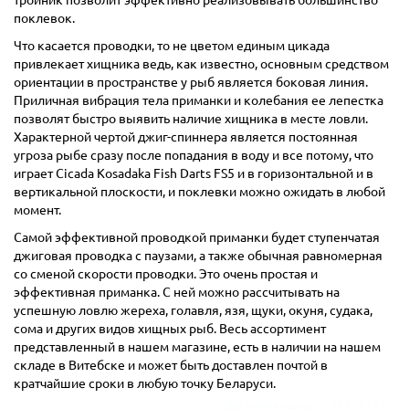
тройник позволит эффективно реализовывать большинство
поклевок.
Что касается проводки, то не цветом единым цикада
привлекает хищника ведь, как известно, основным средством
ориентации в пространстве у рыб является боковая линия.
Приличная вибрация тела приманки и колебания ее лепестка
позволят быстро выявить наличие хищника в месте ловли.
Характерной чертой джиг-спиннера является постоянная
угроза рыбе сразу после попадания в воду и все потому, что
играет Cicada Kosadaka Fish Darts FS5 и в горизонтальной и в
вертикальной плоскости, и поклевки можно ожидать в любой
момент.
Самой эффективной проводкой приманки будет ступенчатая
джиговая проводка с паузами, а также обычная равномерная
со сменой скорости проводки. Это очень простая и
эффективная приманка. С ней можно рассчитывать на
успешную ловлю жереха, голавля, язя, щуки, окуня, судака,
сома и других видов хищных рыб. Весь ассортимент
представленный в нашем магазине, есть в наличии на нашем
складе в Витебске и может быть доставлен почтой в
кратчайшие сроки в любую точку Беларуси.