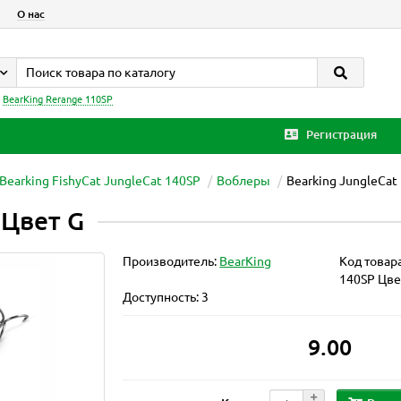
О нас
:
BearKing Rerange 110SP
Регистрация
Bearking FishyCat JungleCat 140SP
Воблеры
Bearking JungleCat
 Цвет G
Производитель:
BearKing
Код товар
140SP Цве
Доступность: 3
9.00