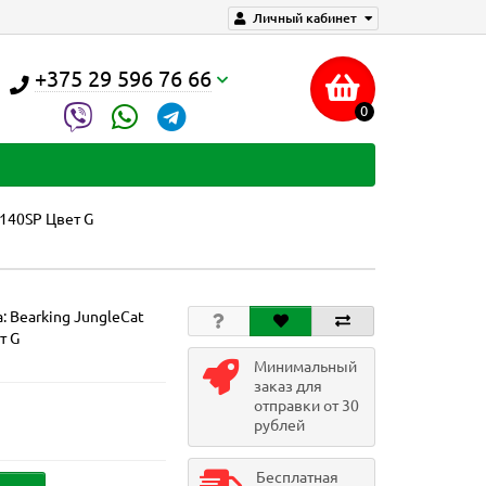
Личный кабинет
+375 29 596 76 66
0
 140SP Цвет G
а:
Bearking JungleCat
т G
Минимальный
заказ для
отправки от 30
рублей
Бесплатная