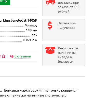
зину
доставка при
заказе от 150
рублей
arking JungleCat 140SP
Оплата при
Минноу
получении
140 мм
22 г
0.8-1.2 м
Весь товар в
наличии на
0 отзывов
складе в
Беларуси
к. Приманки марки Беркинг не только копируют
меют такие же магнитные системы, та...