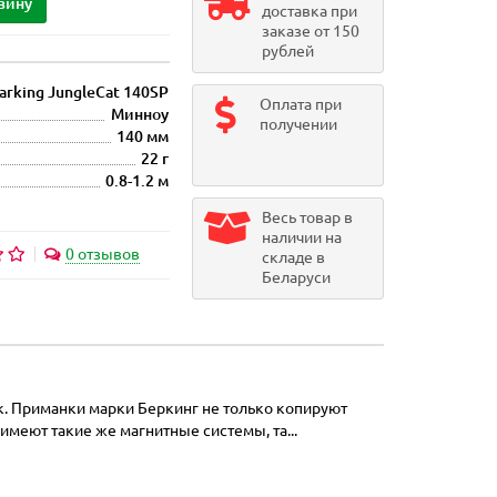
зину
доставка при
заказе от 150
рублей
arking JungleCat 140SP
Оплата при
Минноу
получении
140 мм
22 г
0.8-1.2 м
Весь товар в
наличии на
0 отзывов
складе в
Беларуси
к. Приманки марки Беркинг не только копируют
меют такие же магнитные системы, та...