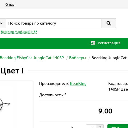
О нас
:
BearKing MagSquad 115F
Регистрация
Bearking FishyCat JungleCat 140SP
Воблеры
Bearking JungleCat
Цвет I
Производитель:
BearKing
Код товар
140SP Цвет
Доступность: 5
9.00