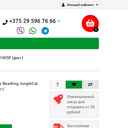
Личный кабинет
+375 29 596 76 66
0
 140SP Цвет I
а:
Bearking JungleCat
 I
Минимальный
заказ для
отправки от 30
рублей
Бесплатная