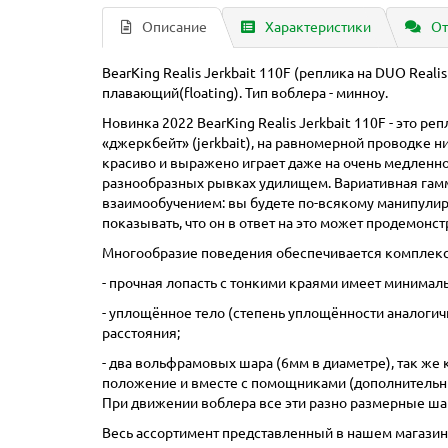
Описание
Характеристики
От
BearKing Realis Jerkbait 110F (реплика на DUO Realis 
плавающий(floating). Тип воблера - минноу.
Новинка 2022 BearKing Realis Jerkbait 110F - это 
«джеркбейт» (jerkbait), на равномерной проводке ни
красиво и выражено играет даже на очень медленно
разнообразных рывках удилищем. Вариативная гамма 
взаимообучением: вы будете по-всякому манипулиров
показывать, что он в ответ на это может продемонс
Многообразие поведения обеспечивается комплекс
- прочная лопасть с тонкими краями имеет минималь
- уплощённое тело (степень уплощённости аналогич
расстояния;
- два вольфрамовых шара (6мм в диаметре), так же к
положение и вместе с помощниками (дополнительн
При движении воблера все эти разно размерные шар
Весь ассортимент представленный в нашем магазине