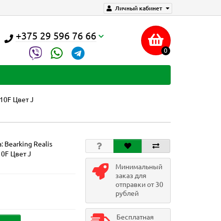
Личный кабинет
+375 29 596 76 66
0
110F Цвет J
а:
Bearking Realis
10F Цвет J
Минимальный
заказ для
отправки от 30
рублей
Бесплатная