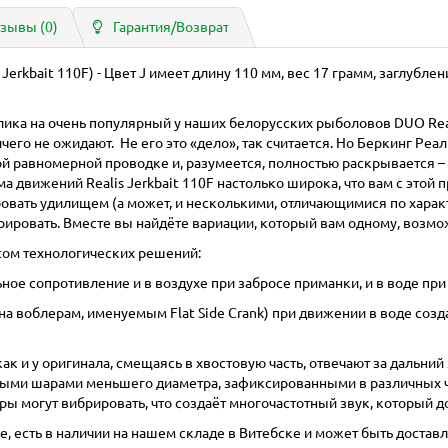
зывы (0)
Гарантия/Возврат
Jerkbait 110F) - Цвет J имеет длину 110 мм, вес 17 грамм, заглублени
реплика на очень популярный у наших белорусских рыболовов DUO Rea
чего не ожидают. Не его это «дело», так считается. Но Беркинг Ре
й равномерной проводке и, разумеется, полностью раскрывается – 
движений Realis Jerkbait 110F настолько широка, что вам с этой 
ать удилищем (а может, и несколькими, отличающимися по характери
трировать. Вместе вы найдёте вариации, который вам одному, возмож
ом технологических решений:
ное сопротивление и в воздухе при забросе приманки, и в воде пр
на воблерам, именуемым Flat Side Crank) при движении в воде соз
ак и у оригинала, смещаясь в хвостовую часть, отвечают за дальний
ыми шарами меньшего диаметра, зафиксированными в различных ча
ы могут вибрировать, что создаёт многочастотный звук, который 
, есть в наличии на нашем складе в Витебске и может быть доставл