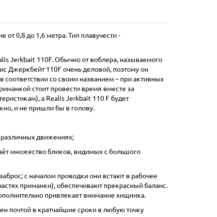
е от 0,8 до 1,6 метра. Тип плавучести -
lis Jerkbait 110F. Обычно от воблера, называемого
алис Джеркбейт 110F очень деловой, поэтому он
в соответствии со своим названием – при активных
приманкой стоит провести время вместе за
стикам), а Realis Jerkbait 110 F будет
но, и не пришли бы в голову.
и различных движениях;
даёт множество бликов, видимых с большого
 заброс; с началом проводки они встают в рабочее
стях приманки), обеспечивают прекрасный баланс.
дополнительно привлекает внимание хищника.
ен почтой в кратчайшие сроки в любую точку