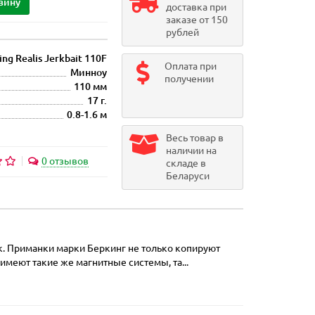
зину
доставка при
заказе от 150
рублей
ing Realis Jerkbait 110F
Оплата при
Минноу
получении
110 мм
17 г.
0.8-1.6 м
Весь товар в
наличии на
0 отзывов
складе в
Беларуси
к. Приманки марки Беркинг не только копируют
меют такие же магнитные системы, та...