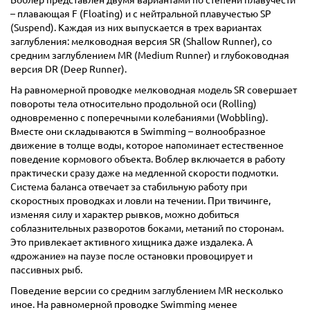
Воблер представлен двумя вариантами по степени плавучести
– плавающая F (Floating) и с нейтральной плавучестью SP
(Suspend). Каждая из них выпускается в трех вариантах
заглубления: мелководная версия SR (Shallow Runner), со
средним заглублением MR (Medium Runner) и глубоководная
версия DR (Deep Runner).
На равномерной проводке мелководная модель SR совершает
повороты тела относительно продольной оси (Rolling)
одновременно с поперечными колебаниями (Wobbling).
Вместе они складываются в Swimming – волнообразное
движение в толще воды, которое напоминает естественное
поведение кормового объекта. Воблер включается в работу
практически сразу даже на медленной скорости подмотки.
Система баланса отвечает за стабильную работу при
скоростных проводках и ловли на течении. При твичинге,
изменяя силу и характер рывков, можно добиться
соблазнительных разворотов боками, метаний по сторонам.
Это привлекает активного хищника даже издалека. А
«дрожание» на паузе после остановки провоцирует и
пассивных рыб.
Поведение версии со средним заглублением MR несколько
иное. На равномерной проводке Swimming менее