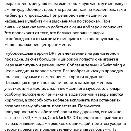
выразителен, рисунок игры имеет большую частоту и меньшую
амплитуду. Воблер стабильно работает как на медленных, так и
на быстрых проводках. При рывковой анимации игра
насыщена кульбитами и рысканиями по сторонам. При
сильных рывках можно добиться смены воблером горизонта.
Это происходит от того, что балансировочные шары
освобождаются от магнита и смещаются в хвостовую часть,
меняя положение центра тяжести.
Глубоководная версия DR привлекательна на равномерной
проводке. За счет большой и широкой лопасти она играет в
меру амплитудно и размашисто. Соблазнительный Swimming у
нее выходит на первое место. Разнообразить такую проводку
полезно паузами и изменением скорости подмотки.
Плавающая версия позволяет ловить на закоряженных
участках или в местах с наличием донного мусора. Благодаря
особому положению приманки в воде тройники закрываются
корпусом, а способность воблера всплывать при остановках
позволяет ему обходить препятствия. Пользуется
популярностью у любителей ловли «на дорожку», его можно
загнать на 3-3,5 метра, CrackJack 98 DR прекрасно справляется
и с различными видами рывковых анимаций, при этом уходит в
стороны, рыскает, привлекательно покачивает боками. На