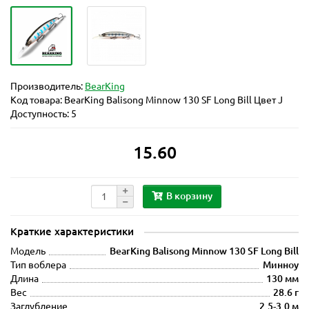
Производитель:
BearKing
Код товара:
BearKing Balisong Minnow 130 SF Long Bill Цвет J
Доступность: 5
15.60
В корзину
Краткие характеристики
Модель
BearKing Balisong Minnow 130 SF Long Bill
Тип воблера
Минноу
Длина
130 мм
Вес
28.6 г
Заглубление
2.5-3.0 м